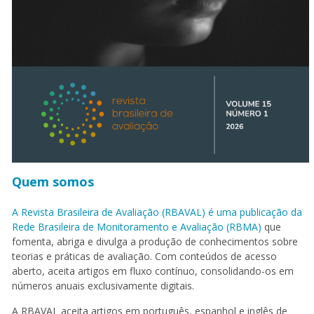
Quem somos
A Revista Brasileira de Avaliação (RBAVAL) é uma publicação da
Rede Brasileira de Monitoramento e Avaliação (RBMA)
que
fomenta, abriga e divulga a produção de conhecimentos sobre
teorias e práticas de avaliação. Com conteúdos de acesso
aberto, aceita artigos em fluxo contínuo, consolidando-os em
números anuais exclusivamente digitais.
A RBAVAL aceita artigos em português, espanhol e inglês de