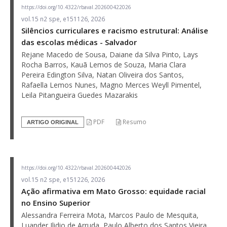
https://doi.org/10.4322/rbaval.202600422026
vol.15 n2 spe, e151126, 2026
Silêncios curriculares e racismo estrutural: Análise
das escolas médicas - Salvador
Rejane Macedo de Sousa, Daiane da Silva Pinto, Lays
Rocha Barros, Kauã Lemos de Souza, Maria Clara
Pereira Edington Silva, Natan Oliveira dos Santos,
Rafaella Lemos Nunes, Magno Merces Weyll Pimentel,
Leila Pitangueira Guedes Mazarakis
PDF
Resumo
ARTIGO ORIGINAL
https://doi.org/10.4322/rbaval.202600442026
vol.15 n2 spe, e151226, 2026
Ação afirmativa em Mato Grosso: equidade racial
no Ensino Superior
Alessandra Ferreira Mota, Marcos Paulo de Mesquita,
Luander Ilidio de Arruda, Paulo Alberto dos Santos Vieira,