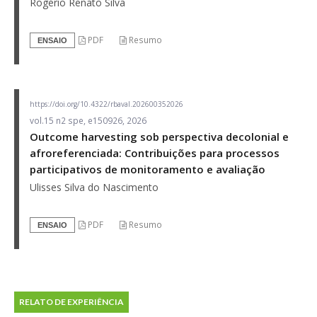
Rogério Renato Silva
PDF
Resumo
ENSAIO
https://doi.org/10.4322/rbaval.202600352026
vol.15 n2 spe, e150926, 2026
Outcome harvesting sob perspectiva decolonial e
afroreferenciada: Contribuições para processos
participativos de monitoramento e avaliação
Ulisses Silva do Nascimento
PDF
Resumo
ENSAIO
RELATO DE EXPERIÊNCIA