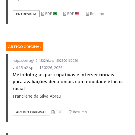
PDF
PDF
Resumo
ENTREVISTA
ARTIGO ORIGINAL
https://doi.org/10.4322/rbaval.202600162026
vol.15 n2 spe, e150226, 2026
Metodologias participativas e interseccionais
para avaliações decoloniais com equidade étnico-
racial
Francilene da Silva Abreu
PDF
Resumo
ARTIGO ORIGINAL