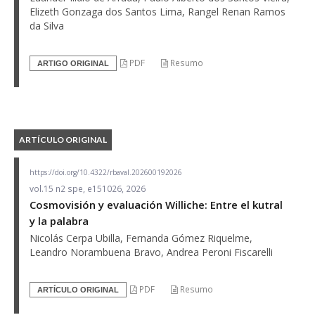
Elizeth Gonzaga dos Santos Lima, Rangel Renan Ramos
da Silva
PDF
Resumo
ARTIGO ORIGINAL
ARTÍCULO ORIGINAL
https://doi.org/10.4322/rbaval.202600192026
vol.15 n2 spe, e151026, 2026
Cosmovisión y evaluación Williche: Entre el kutral
y la palabra
Nicolás Cerpa Ubilla, Fernanda Gómez Riquelme,
Leandro Norambuena Bravo, Andrea Peroni Fiscarelli
PDF
Resumo
ARTÍCULO ORIGINAL