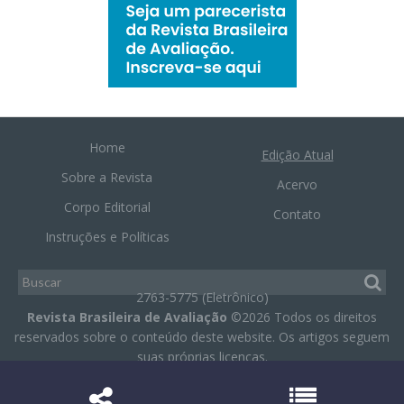
Home
Edição Atual
Sobre a Revista
Acervo
Corpo Editorial
Contato
Instruções e Políticas
2763-5775 (Eletrônico)
Revista Brasileira de Avaliação
©2026 Todos os direitos
reservados sobre o conteúdo deste website. Os artigos seguem
suas próprias licenças.