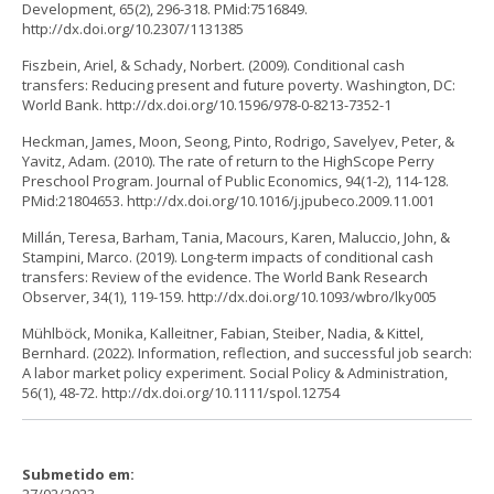
Development, 65(2), 296-318. PMid:7516849.
http://dx.doi.org/10.2307/1131385
Fiszbein, Ariel, & Schady, Norbert. (2009). Conditional cash
transfers: Reducing present and future poverty. Washington, DC:
World Bank. http://dx.doi.org/10.1596/978-0-8213-7352-1
Heckman, James, Moon, Seong, Pinto, Rodrigo, Savelyev, Peter, &
Yavitz, Adam. (2010). The rate of return to the HighScope Perry
Preschool Program. Journal of Public Economics, 94(1-2), 114-128.
PMid:21804653. http://dx.doi.org/10.1016/j.jpubeco.2009.11.001
Millán, Teresa, Barham, Tania, Macours, Karen, Maluccio, John, &
Stampini, Marco. (2019). Long-term impacts of conditional cash
transfers: Review of the evidence. The World Bank Research
Observer, 34(1), 119-159. http://dx.doi.org/10.1093/wbro/lky005
Mühlböck, Monika, Kalleitner, Fabian, Steiber, Nadia, & Kittel,
Bernhard. (2022). Information, reflection, and successful job search:
A labor market policy experiment. Social Policy & Administration,
56(1), 48-72. http://dx.doi.org/10.1111/spol.12754
Submetido em: