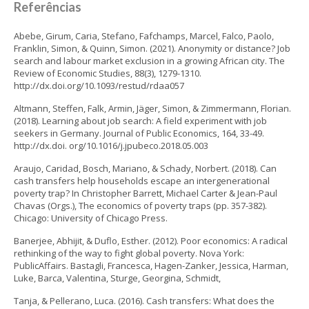
Referências
Abebe, Girum, Caria, Stefano, Fafchamps, Marcel, Falco, Paolo,
Franklin, Simon, & Quinn, Simon. (2021). Anonymity or distance? Job
search and labour market exclusion in a growing African city. The
Review of Economic Studies, 88(3), 1279-1310.
http://dx.doi.org/10.1093/restud/rdaa057
Altmann, Steffen, Falk, Armin, Jäger, Simon, & Zimmermann, Florian.
(2018). Learning about job search: A field experiment with job
seekers in Germany. Journal of Public Economics, 164, 33-49.
http://dx.doi. org/10.1016/j.jpubeco.2018.05.003
Araujo, Caridad, Bosch, Mariano, & Schady, Norbert. (2018). Can
cash transfers help households escape an intergenerational
poverty trap? In Christopher Barrett, Michael Carter & Jean-Paul
Chavas (Orgs.), The economics of poverty traps (pp. 357-382).
Chicago: University of Chicago Press.
Banerjee, Abhijit, & Duflo, Esther. (2012). Poor economics: A radical
rethinking of the way to fight global poverty. Nova York:
PublicAffairs. Bastagli, Francesca, Hagen-Zanker, Jessica, Harman,
Luke, Barca, Valentina, Sturge, Georgina, Schmidt,
Tanja, & Pellerano, Luca. (2016). Cash transfers: What does the