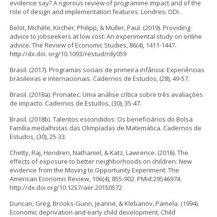
evidence say? A rigorous review of programme impact and of the
role of design and implementation features. Londres: ODI.
Belot, Michèle, Kircher, Philipp, & Muller, Paul. (2019). Providing
advice to jobseekers at low cost: An experimental study on online
advice. The Review of Economic Studies, 86(4), 1411-1447.
http://dx.doi. org/10.1093/restud/rdy059
Brasil. (2017). Programas sociais de primeira infância: Experiências
brasileiras e internacionais. Cadernos de Estudos, (28), 49-57.
Brasil. (2018a). Pronatec: Uma análise crítica sobre três avaliações
de impacto. Cadernos de Estudos, (30), 35-47.
Brasil. (2018b). Talentos escondidos: Os beneficiários do Bolsa
Família medalhistas das Olimpíadas de Matemática. Cadernos de
Estudos, (30), 25-33.
Chetty, Raj, Hendren, Nathaniel, & Katz, Lawrence. (2016). The
effects of exposure to better neighborhoods on children: New
evidence from the Moving to Opportunity Experiment. The
American Economic Review, 106(4), 855-902. PMid:29546974.
http://dx.doi.org/10.1257/aer.20150572
Duncan, Greg, Brooks-Gunn, Jeanne, & Klebanov, Pamela. (1994).
Economic deprivation and early child development. Child